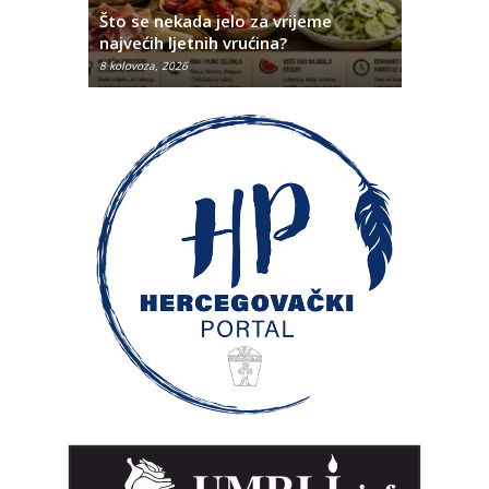
fra
Što se nekada jelo za vrijeme
Ovo su na
najvećih ljetnih vrućina?
Hercegov
8 kolovoza, 2026
8 kolovoza, 2