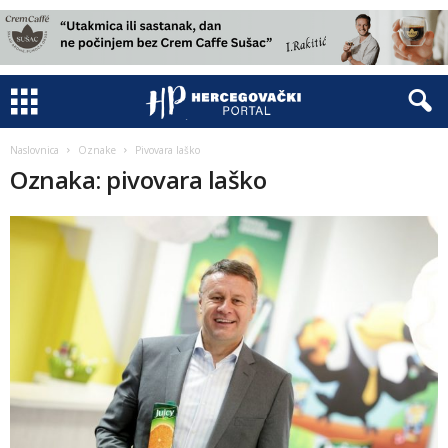
Naslovnica
Oznake
Pivovara laško
Oznaka: pivovara laško