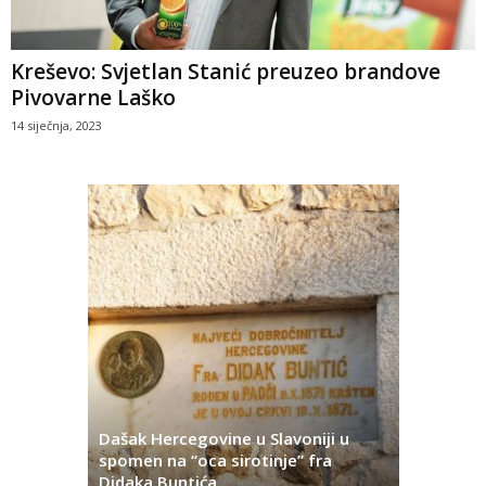
Kreševo: Svjetlan Stanić preuzeo brandove
Pivovarne Laško
14 siječnja, 2023
Dašak Hercegovine u Slavoniji u
titutivna
spomen na “oca sirotinje” fra
Što se ne
Didaka Buntića
najvećih l