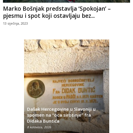
Marko Bošnjak predstavlja ‘Spokojan’ –
pjesmu i spot koji ostavljaju bez...
13 siječnja, 2023
Dašak Hercegovine u Slavoniji u
titutivna
spomen na “oca sirotinje” fra
Što se ne
Didaka Buntića
najvećih l
8 kolovoza, 2026
8 kolovoza, 2