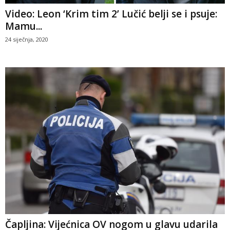
Video: Leon ‘Krim tim 2’ Lučić belji se i psuje:
Mamu...
24 siječnja, 2020
Čapljina: Vijećnica OV nogom u glavu udarila