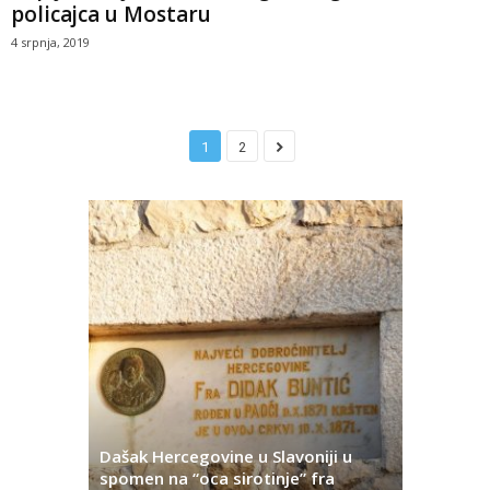
policajca u Mostaru
4 srpnja, 2019
1
2
Dašak Hercegovine u Slavoniji u
titutivna
spomen na “oca sirotinje” fra
Što se ne