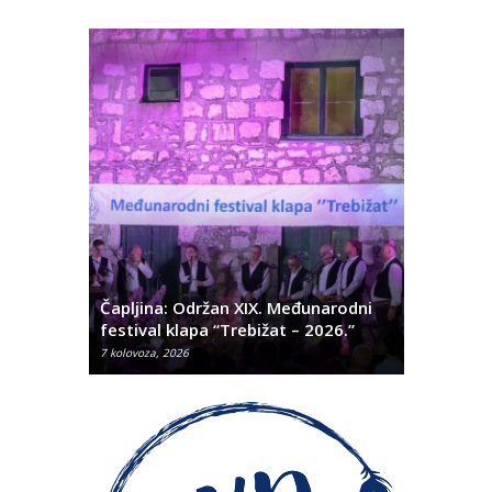
ć
 Alda
Čapljina: Održan XIX. Međunarodni
Čapljina:
festival klapa “Trebižat – 2026.”
Olivera K
7 kolovoza, 2026
7 kolovoza, 2