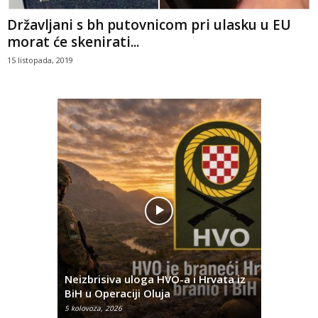
Državljani s bh putovnicom pri ulasku u EU
morat će skenirati...
15 listopada, 2019
Pobjednič
rna u
Neizbrisiva uloga HVO-a i Hrvata iz
za dvije 
BiH u Operaciji Oluja
najtežem
5 kolovoza, 2026
5 kolovoza, 2