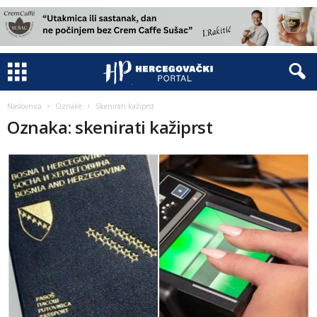
Naslovnica
Oznake
Skenirati kažiprst
Oznaka: skenirati kažiprst