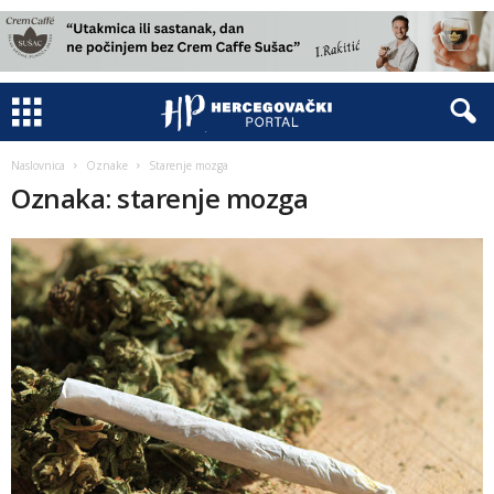
Naslovnica
Oznake
Starenje mozga
Oznaka: starenje mozga