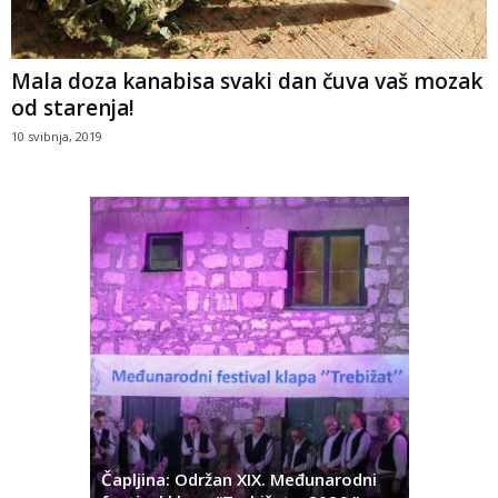
Mala doza kanabisa svaki dan čuva vaš mozak
od starenja!
10 svibnja, 2019
ć
 Alda
Čapljina: Održan XIX. Međunarodni
Čapljina: