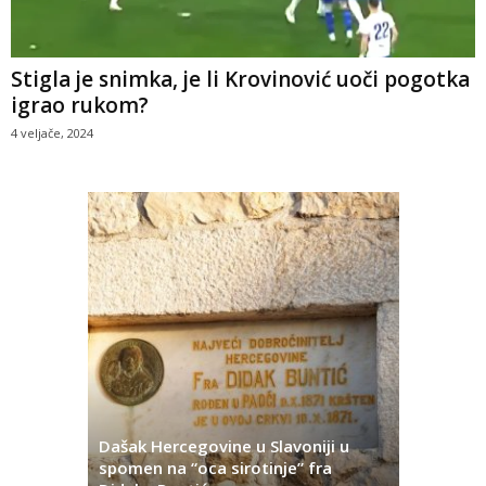
Stigla je snimka, je li Krovinović uoči pogotka
igrao rukom?
4 veljače, 2024
Dašak Hercegovine u Slavoniji u
titutivna
spomen na “oca sirotinje” fra
Što se ne