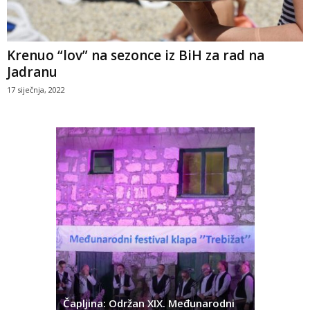
Krenuo “lov” na sezonce iz BiH za rad na
Jadranu
17 siječnja, 2022
ć
 Alda
Čapljina: Održan XIX. Međunarodni
Čapljina: