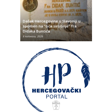
Dašak Hercegovine u Slavoniji u
titutivna
spomen na “oca sirotinje” fra
Što se ne
Didaka Buntića
najvećih l
8 kolovoza, 2026
8 kolovoza, 2