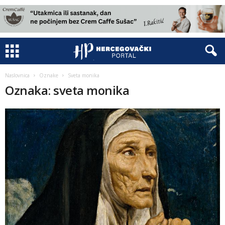
Naslovnica
Oznake
Sveta monika
Oznaka: sveta monika