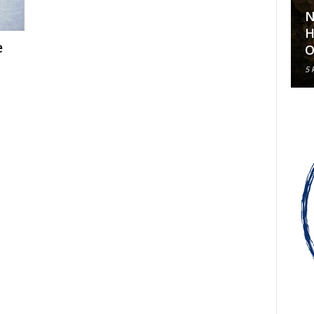
N
Klavirski recital Olivera Kerna
H
e
u sklopu ARDEA 2026.
O
6 kolovoza, 2026
5 