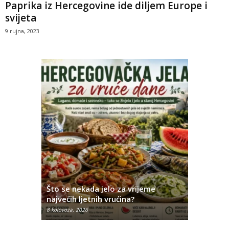
Paprika iz Hercegovine ide diljem Europe i
svijeta
9 rujna, 2023
iji u
fra
Što se nekada jelo za vrijeme
Ovo su na
najvećih ljetnih vrućina?
Hercegov
8 kolovoza, 2026
8 kolovoza, 2