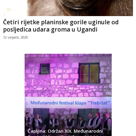
Četiri rijetke planinske gorile uginule od
posljedica udara groma u Ugandi
12 veljače, 2020
ć
 Alda
Čapljina: Održan XIX. Međunarodni
Čapljina: