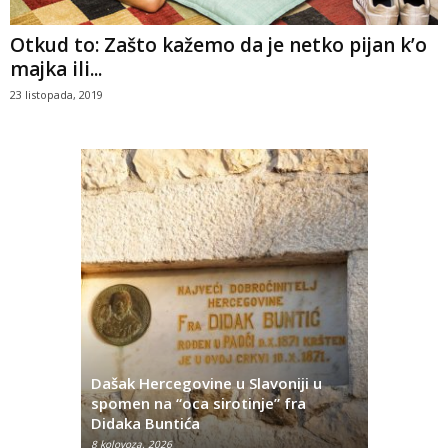
Otkud to: Zašto kažemo da je netko pijan k’o
majka ili...
23 listopada, 2019
Dašak Hercegovine u Slavoniji u
titutivna
spomen na “oca sirotinje” fra
Što se ne
Didaka Buntića
najvećih l
8 kolovoza, 2026
8 kolovoza, 2