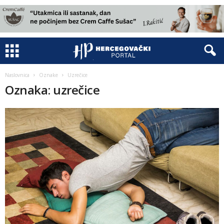
Naslovnica
Oznake
Uzrečice
Oznaka: uzrečice