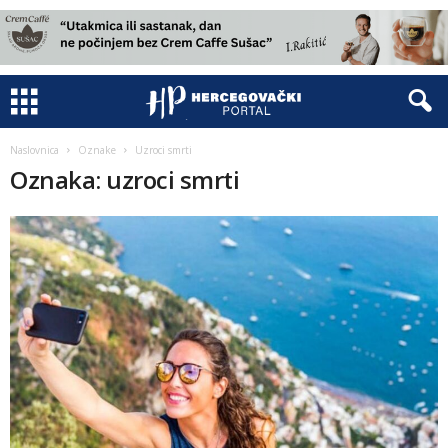
Naslovnica
Oznake
Uzroci smrti
Oznaka: uzroci smrti