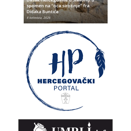
titutivna
spomen na “oca sirotinje” fra
Što se ne
Didaka Buntića
najvećih l
8 kolovoza, 2026
8 kolovoza, 2