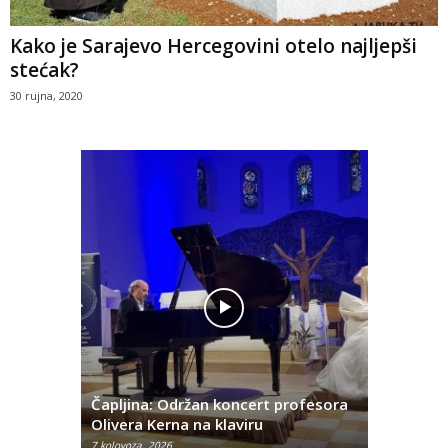
Kako je Sarajevo Hercegovini otelo najljepši
stećak?
30 rujna, 2020
narodni
Čapljina: Održan koncert profesora
Klavirski 
2026.”
Olivera Kerna na klaviru
sklopu A
7 kolovoza, 2026
6 kolovoza, 2