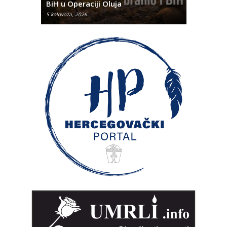
BiH u Operaciji Oluja
najtežem
5 kolovoza, 2026
5 kolovoza, 2