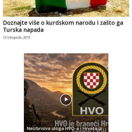
Doznajte više o kurdskom narodu i zašto ga
Turska napada
12 listopada, 2019
Pobjednič
rna u
Neizbrisiva uloga HVO-a i Hrvata iz
za dvije 