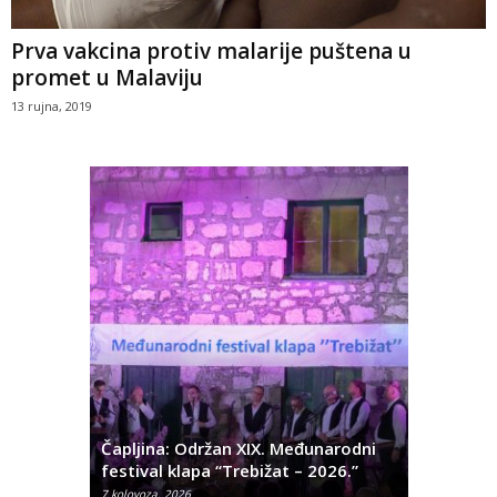
Prva vakcina protiv malarije puštena u
promet u Malaviju
13 rujna, 2019
ć
 Alda
Čapljina: Održan XIX. Međunarodni
Čapljina:
festival klapa “Trebižat – 2026.”
Olivera K
7 kolovoza, 2026
7 kolovoza, 2