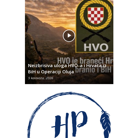
Pobjednič
rna u
Neizbrisiva uloga HVO-a i Hrvata iz
za dvije 
BiH u Operaciji Oluja
najtežem
5 kolovoza, 2026
5 kolovoza, 2