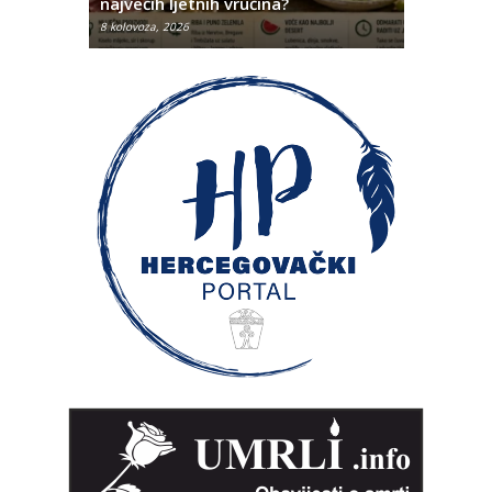
najvećih ljetnih vrućina?
Hercegov
8 kolovoza, 2026
8 kolovoza, 2