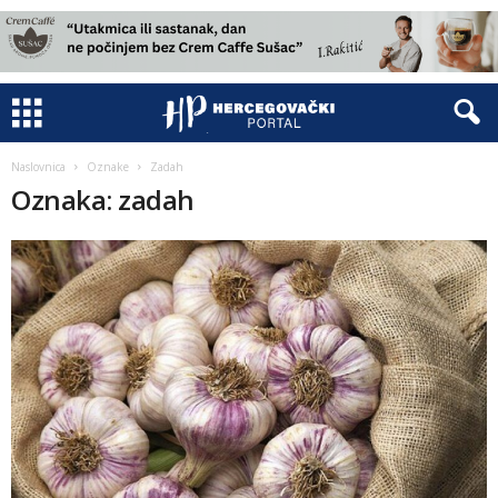
Naslovnica
Oznake
Zadah
Oznaka: zadah