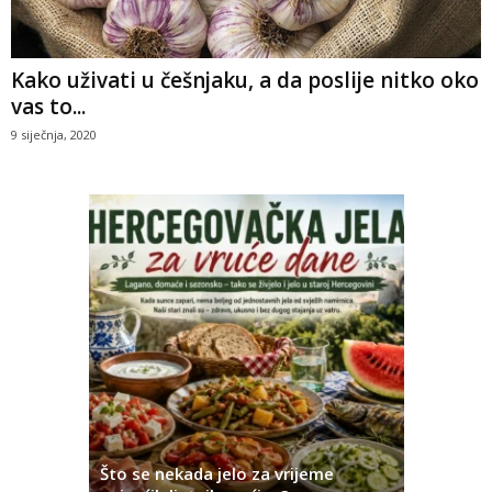
Kako uživati u češnjaku, a da poslije nitko oko
vas to...
9 siječnja, 2020
iji u
fra
Što se nekada jelo za vrijeme
Ovo su na