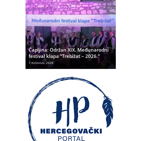
ć
 Alda
Čapljina: Održan XIX. Međunarodni
Čapljina:
festival klapa “Trebižat – 2026.”
Olivera K
7 kolovoza, 2026
7 kolovoza, 20