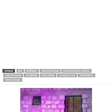
OZNAKE
BIH
BOŠNJACI
HERCEG BOSNA
HERCEGOVAČKI PORTAL
HERCEGOVINA
KLANJANJE
MUSLIMANI
OCEKUJTE VISE
SANIN MUSA
ŠIROKI BRIJEG