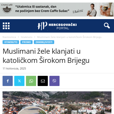
Naslovnica
Istaknuto
Muslimani žele klanjati u katoličkom Širokom Brijegu
ISTAKNUTO
PROMO
ZANIMLJIVOSTI
Muslimani žele klanjati u
katoličkom Širokom Brijegu
11 kolovoza, 2025