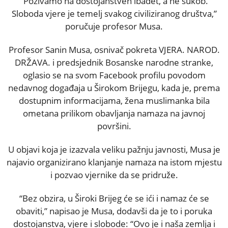
“Pozivamo na dostojanstven ibadet, a ne sukob.
Sloboda vjere je temelj svakog civiliziranog društva,”
poručuje profesor Musa.
Profesor Sanin Musa, osnivač pokreta VJERA. NAROD.
DRŽAVA. i predsjednik Bosanske narodne stranke,
oglasio se na svom Facebook profilu povodom
nedavnog događaja u Širokom Brijegu, kada je, prema
dostupnim informacijama, žena muslimanka bila
ometana prilikom obavljanja namaza na javnoj
površini.
U objavi koja je izazvala veliku pažnju javnosti, Musa je
najavio organizirano klanjanje namaza na istom mjestu
i pozvao vjernike da se pridruže.
“Bez obzira, u Široki Brijeg će se ići i namaz će se
obaviti,” napisao je Musa, dodavši da je to i poruka
dostojanstva, vjere i slobode: “Ovo je i naša zemlja i