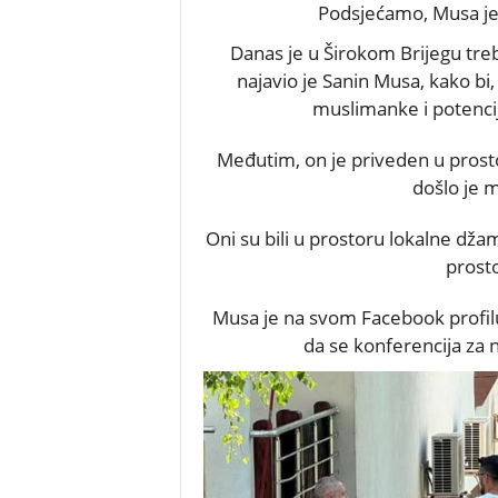
Podsjećamo, Musa je 
Danas je u Širokom Brijegu tre
najavio je Sanin Musa, kako bi,
muslimanke i potencij
Međutim, on je priveden u prosto
došlo je m
Oni su bili u prostoru lokalne džam
prosto
Musa je na svom Facebook profilu na
da se konferencija za n