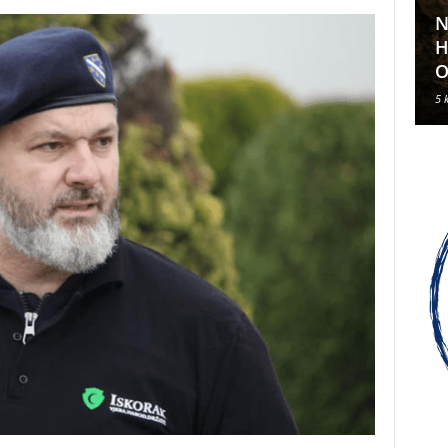
N
Klavirski recital Olivera Kerna
H
u sklopu ARDEA 2026.
O
6 kolovoza, 2026
5 