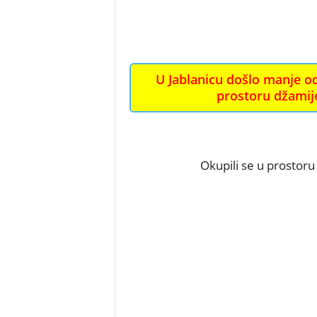
U Jablanicu došlo manje od
prostoru džamije
Okupili se u prostoru