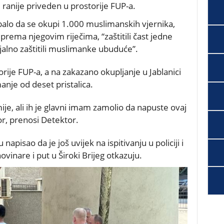
ranije priveden u prostorije FUP-a.
balo da se okupi 1.000 muslimanskih vjernika,
 prema njegovim riječima, “zaštitili čast jedne
alno zaštitili muslimanke ubuduće”.
rije FUP-a, a na zakazano okupljanje u Jablanici
anje od deset pristalica.
ije, ali ih je glavni imam zamolio da napuste ovaj
r, prenosi Detektor.
pisao da je još uvijek na ispitivanju u policiji i
ovinare i put u Široki Brijeg otkazuju.