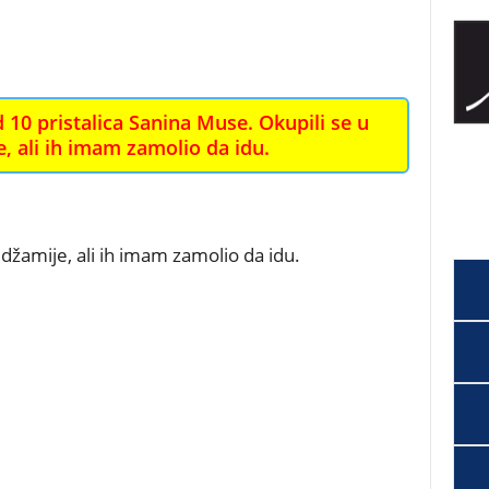
 10 pristalica Sanina Muse. Okupili se u
, ali ih imam zamolio da idu.
 džamije, ali ih imam zamolio da idu.