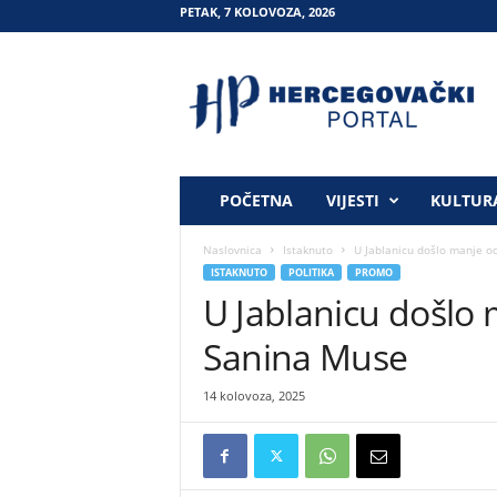
PETAK, 7 KOLOVOZA, 2026
H
e
r
c
e
g
o
POČETNA
VIJESTI
KULTUR
v
a
Naslovnica
Istaknuto
U Jablanicu došlo manje od
č
ISTAKNUTO
POLITIKA
PROMO
k
U Jablanicu došlo 
i
p
Sanina Muse
o
r
14 kolovoza, 2025
t
a
l