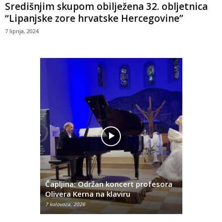
Središnjim skupom obilježena 32. obljetnica
“Lipanjske zore hrvatske Hercegovine”
7 lipnja, 2024
narodni
Čapljina: Održan koncert profesora
Klavirski 
2026.”
Olivera Kerna na klaviru
sklopu A
7 kolovoza, 2026
6 kolovoza, 2