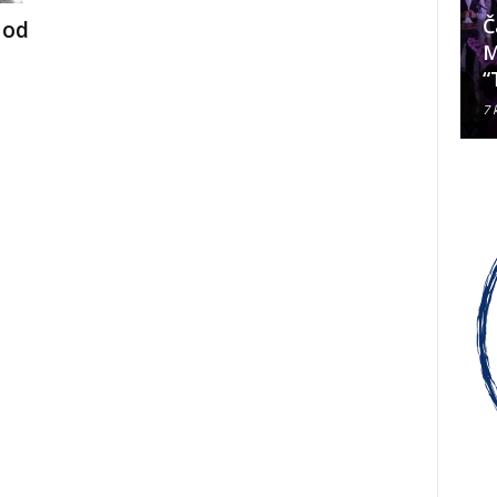
Da li je Janjevac Biskup Palić
Č
 od
ljubomoran na nadbiskupa
M
Alda Cavallija?
“
7 kolovoza, 2026
7 