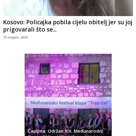
Kosovo: Policajka pobila cijelu obitelj jer su joj
prigovarali što se...
19 veljače, 2020
ć
 Alda
Čapljina: Održan XIX. Međunarodni
Čapljina: