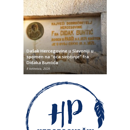
Dašak Hercegovine u Slavoniji u
titutivna
spomen na “oca sirotinje” fra
Što se ne
Didaka Buntića
najvećih l
8 kolovoza, 2026
8 kolovoza, 2