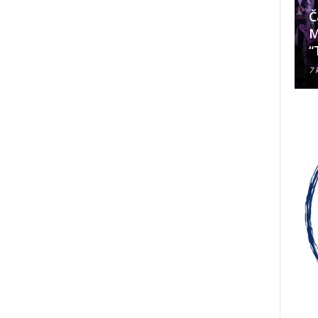
Da li je Janjevac Biskup Palić
Č
ljubomoran na nadbiskupa
M
Alda Cavallija?
“
7 kolovoza, 2026
7 