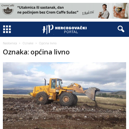
Naslovnica
Oznake
Općina livno
Oznaka: općina livno