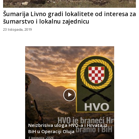
Šumarija Livno gradi lokalitete od interesa za
šumarstvo i lokalnu zajednicu
23 listopada, 2019
Pobjednič
rna u
Neizbrisiva uloga HVO-a i Hrvata iz
za dvije 
BiH u Operaciji Oluja
najtežem
5 kolovoza, 2026
5 kolovoza, 2