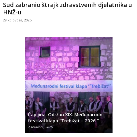
Sud zabranio štrajk zdravstvenih djelatnika u
HNŽ-u
29 kolovoza, 2025
ć
 Alda
Čapljina: Održan XIX. Međunarodni
Čapljina:
festival klapa “Trebižat – 2026.”
Olivera K
7 kolovoza, 2026
7 kolovoza, 2