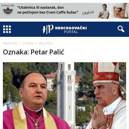
Naslovnica
Oznake
Petar Palić
Oznaka: Petar Palić