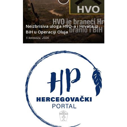
Pobjednič
rna u
Neizbrisiva uloga HVO-a i Hrvata iz
za dvije 
BiH u Operaciji Oluja
najtežem
5 kolovoza, 2026
5 kolovoza, 2