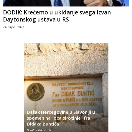
DODIK: Krećemo u ukidanje svega izvan
Daytonskog ustava u RS
24 rujna, 2021
Dašak Hercegovine u Slavoniji u
titutivna
spomen na “oca sirotinje” fra
Što se ne
Didaka Buntića
najvećih l
8 kolovoza, 2026
8 kolovoza, 2