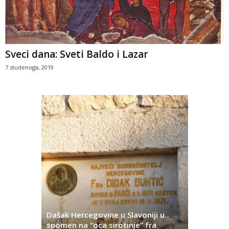
Sveci dana: Sveti Baldo i Lazar
7 studenoga, 2019
Dašak Hercegovine u Slavoniji u
titutivna
spomen na “oca sirotinje” fra
Što se ne