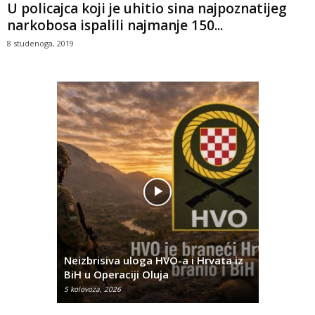
U policajca koji je uhitio sina najpoznatijeg
narkobosa ispalili najmanje 150...
8 studenoga, 2019
Pobjednič
rna u
Neizbrisiva uloga HVO-a i Hrvata iz
za dvije 
BiH u Operaciji Oluja
najtežem
5 kolovoza, 2026
5 kolovoza, 2