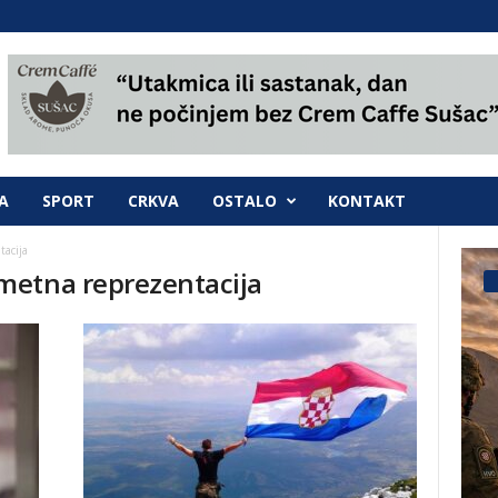
A
SPORT
CRKVA
OSTALO
KONTAKT
acija
metna reprezentacija