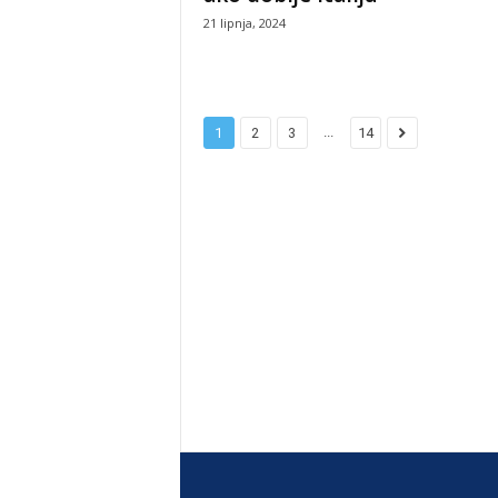
21 lipnja, 2024
...
1
2
3
14