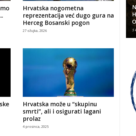
N
ismo
Hrvatska nogometna
Klavirski recital Olivera Kerna
H
..
reprezentacija već dugo gura na
u sklopu ARDEA 2026.
O
Herceg Bosanski pogon
6 kolovoza, 2026
5 
27 ožujka, 2026
tske
Hrvatska može u “skupinu
smrti”, ali i osigurati lagani
prolaz
4 prosinca, 2025